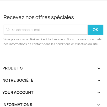
Recevez nos offres spéciales
Vous pouvez vous désinscrire à tout moment. Vous trouverez pour cela
nos informations de contact dans les conditions d'utilisation du site.
PRODUITS

NOTRE SOCIÉTÉ

YOUR ACCOUNT

INFORMATIONS
keyboard_arrow_down