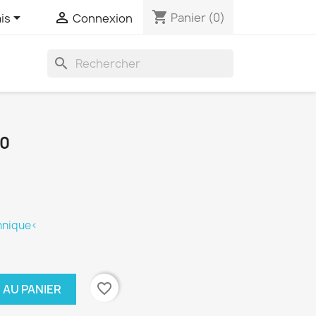
shopping_cart


Panier
(0)
is
Connexion
search
20
chnique<
favorite_border
 AU PANIER