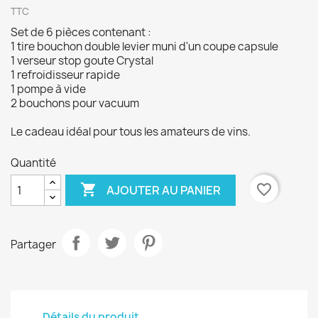
TTC
Set de 6 pièces contenant :
1 tire bouchon double levier muni d'un coupe capsule
1 verseur stop goute Crystal
1 refroidisseur rapide
1 pompe à vide
2 bouchons pour vacuum
Le cadeau idéal pour tous les amateurs de vins.
Quantité

favorite_border
AJOUTER AU PANIER
Partager
Détails du produit