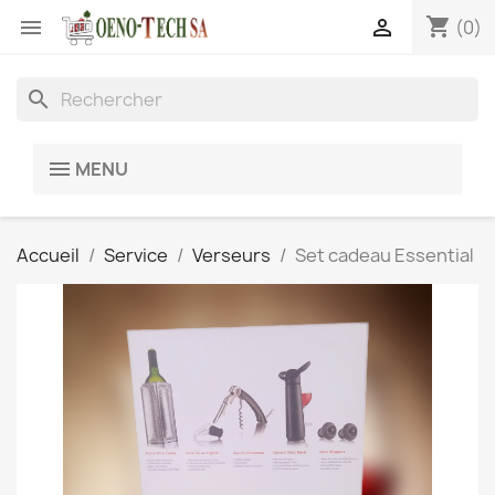
shopping_cart


(0)
search
MENU
Accueil
Service
Verseurs
Set cadeau Essential