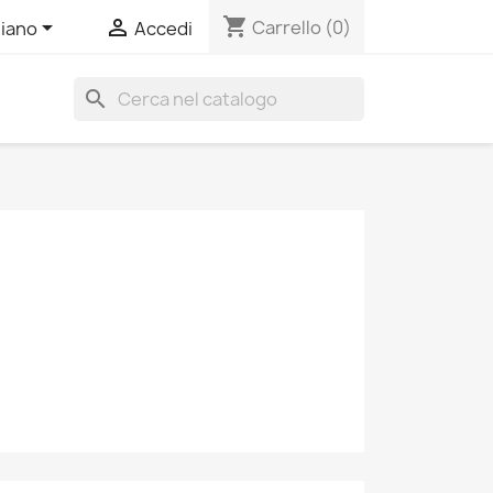
shopping_cart


Carrello
(0)
liano
Accedi
search