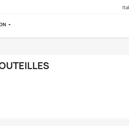
Ita
ION
OUTEILLES