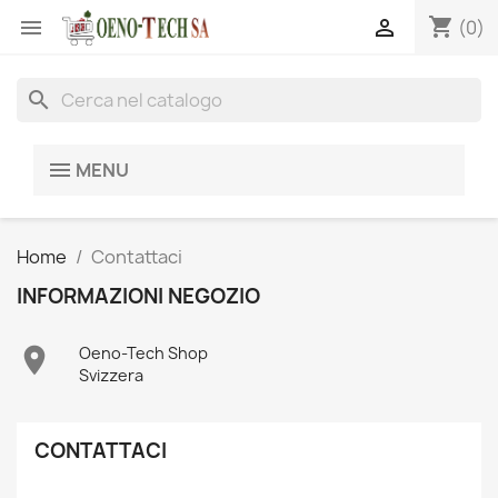
shopping_cart


(0)
search
MENU
Home
Contattaci
INFORMAZIONI NEGOZIO

Oeno-Tech Shop
Svizzera
CONTATTACI