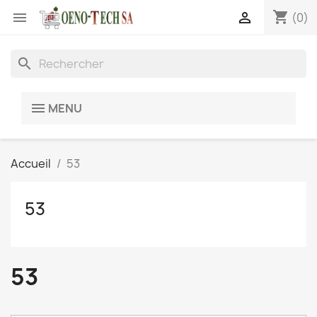
shopping_cart


(0)
search
MENU
Accueil
53
53
53