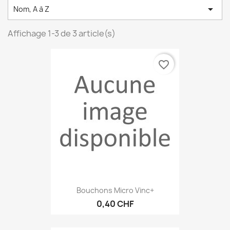

Nom, A à Z
Affichage 1-3 de 3 article(s)
favorite_border
Bouchons Micro Vinc+
0,40 CHF