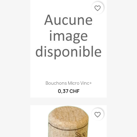
favorite_border
Bouchons Micro Vinc+
0,37 CHF
favorite_border