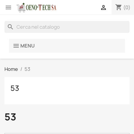
shopping_cart


(0)
search
MENU
Home
53
53
53