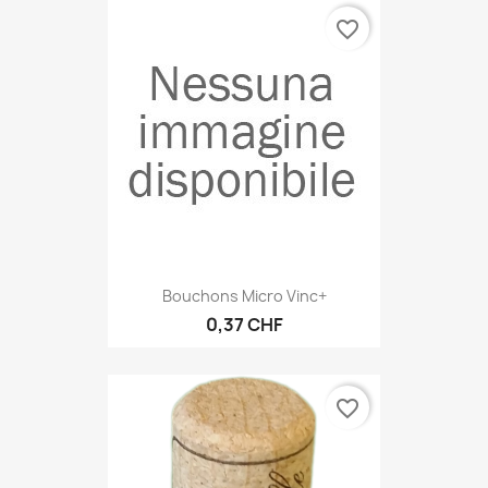
favorite_border
Bouchons Micro Vinc+
0,37 CHF
favorite_border