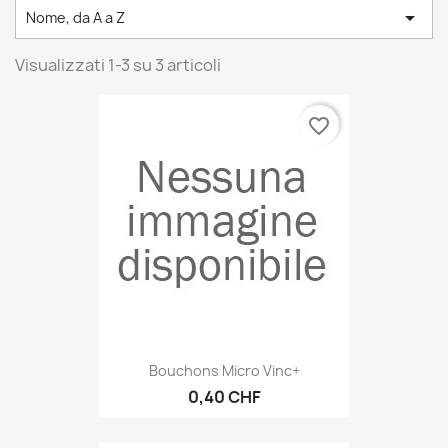

Nome, da A a Z
Visualizzati 1-3 su 3 articoli
favorite_border
Bouchons Micro Vinc+
0,40 CHF